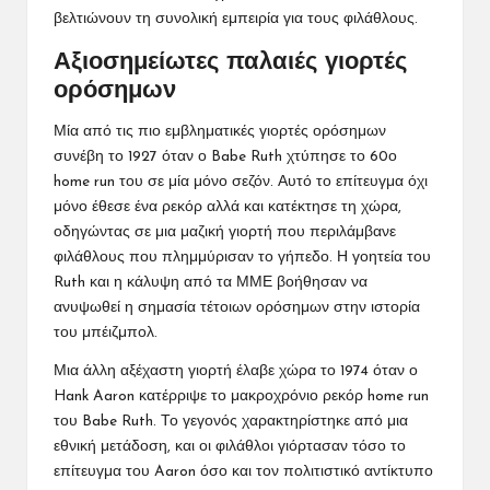
βελτιώνουν τη συνολική εμπειρία για τους φιλάθλους.
Αξιοσημείωτες παλαιές γιορτές
ορόσημων
Μία από τις πιο εμβληματικές γιορτές ορόσημων
συνέβη το 1927 όταν ο Babe Ruth χτύπησε το 60ο
home run του σε μία μόνο σεζόν. Αυτό το επίτευγμα όχι
μόνο έθεσε ένα ρεκόρ αλλά και κατέκτησε τη χώρα,
οδηγώντας σε μια μαζική γιορτή που περιλάμβανε
φιλάθλους που πλημμύρισαν το γήπεδο. Η γοητεία του
Ruth και η κάλυψη από τα ΜΜΕ βοήθησαν να
ανυψωθεί η σημασία τέτοιων ορόσημων στην ιστορία
του μπέιζμπολ.
Μια άλλη αξέχαστη γιορτή έλαβε χώρα το 1974 όταν ο
Hank Aaron κατέρριψε το μακροχρόνιο ρεκόρ home run
του Babe Ruth. Το γεγονός χαρακτηρίστηκε από μια
εθνική μετάδοση, και οι φιλάθλοι γιόρτασαν τόσο το
επίτευγμα του Aaron όσο και τον πολιτιστικό αντίκτυπο