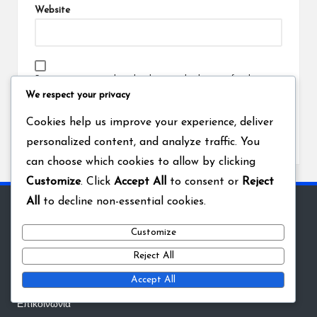
Website
Save my name, email, and website in this browser for the next
time I comment.
We respect your privacy
Cookies help us improve your experience, deliver
personalized content, and analyze traffic. You
can choose which cookies to allow by clicking
Customize
. Click
Accept All
to consent or
Reject
All
to decline non-essential cookies.
Νομικά
Customize
Το απόρρητό σας
Reject All
Όροι και προϋποθέσεις
Accept All
Προτιμήσεις cookies
Επικοινωνία