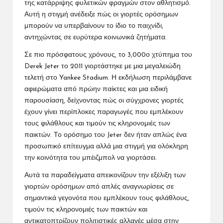
της κατάρριψης φυλετικών φραγμών στον αθλητισμό.
Αυτή η στιγμή ανέδειξε πώς οι γιορτές ορόσημων
μπορούν να υπερβαίνουν το ίδιο το παιχνίδι,
αντηχώντας σε ευρύτερα κοινωνικά ζητήματα.
Σε πιο πρόσφατους χρόνους, το 3,000ο χτύπημα του
Derek Jeter το 2011 γιορτάστηκε με μια μεγαλειώδη
τελετή στο Yankee Stadium. Η εκδήλωση περιλάμβανε
αφιερώματα από πρώην παίκτες και μια ειδική
παρουσίαση, δείχνοντας πώς οι σύγχρονες γιορτές
έχουν γίνει περίπλοκες παραγωγές που εμπλέκουν
τους φιλάθλους και τιμούν τις κληρονομιές των
παικτών. Το ορόσημο του Jeter δεν ήταν απλώς ένα
προσωπικό επίτευγμα αλλά μια στιγμή για ολόκληρη
την κοινότητα
του μπέιζμπολ
να γιορτάσει.
Αυτά τα παραδείγματα απεικονίζουν την εξέλιξη των
γιορτών ορόσημων από απλές αναγνωρίσεις σε
σημαντικά γεγονότα που εμπλέκουν τους φιλάθλους,
τιμούν τις κληρονομιές των παικτών και
αντικατοπτρίζουν πολιτιστικές αλλαγές μέσα στην