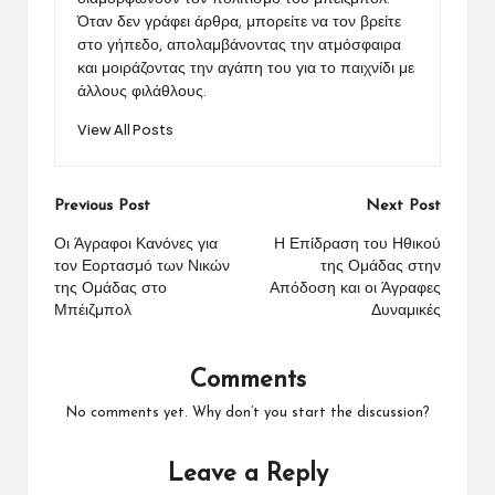
Όταν δεν γράφει άρθρα, μπορείτε να τον βρείτε
στο γήπεδο, απολαμβάνοντας την ατμόσφαιρα
και μοιράζοντας την αγάπη του για το παιχνίδι με
άλλους φιλάθλους.
View All Posts
Post
Previous Post
Next Post
navigation
Οι Άγραφοι Κανόνες για
Η Επίδραση του Ηθικού
τον Εορτασμό των Νικών
της Ομάδας στην
της Ομάδας στο
Απόδοση και οι Άγραφες
Μπέιζμπολ
Δυναμικές
Comments
No comments yet. Why don’t you start the discussion?
Leave a Reply