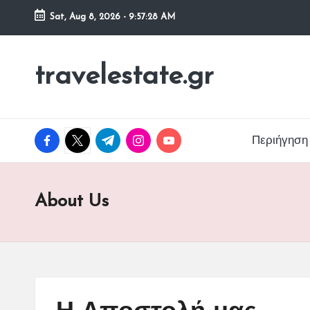
Sat, Aug 8, 2026
-
9:57:29 AM
Skip
to
travelestate.gr
content
facebook.com
twitter.com
t.me
instagram.com
youtube.com
Περιήγηση
About Us